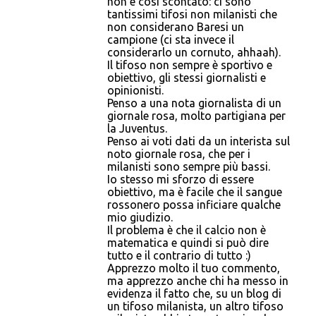
non è così scontato: ci sono
tantissimi tifosi non milanisti che
non considerano Baresi un
campione (ci sta invece il
considerarlo un cornuto, ahhaah).
Il tifoso non sempre è sportivo e
obiettivo, gli stessi giornalisti e
opinionisti.
Penso a una nota giornalista di un
giornale rosa, molto partigiana per
la Juventus.
Penso ai voti dati da un interista sul
noto giornale rosa, che per i
milanisti sono sempre più bassi.
Io stesso mi sforzo di essere
obiettivo, ma è facile che il sangue
rossonero possa inficiare qualche
mio giudizio.
Il problema è che il calcio non è
matematica e quindi si può dire
tutto e il contrario di tutto :)
Apprezzo molto il tuo commento,
ma apprezzo anche chi ha messo in
evidenza il fatto che, su un blog di
un tifoso milanista, un altro tifoso