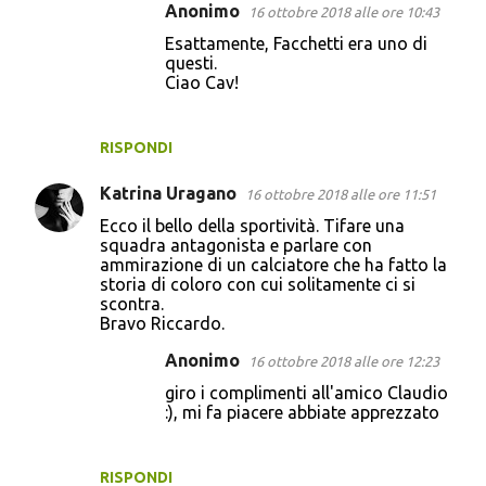
Anonimo
16 ottobre 2018 alle ore 10:43
Esattamente, Facchetti era uno di
questi.
Ciao Cav!
RISPONDI
Katrina Uragano
16 ottobre 2018 alle ore 11:51
Ecco il bello della sportività. Tifare una
squadra antagonista e parlare con
ammirazione di un calciatore che ha fatto la
storia di coloro con cui solitamente ci si
scontra.
Bravo Riccardo.
Anonimo
16 ottobre 2018 alle ore 12:23
giro i complimenti all'amico Claudio
:), mi fa piacere abbiate apprezzato
RISPONDI