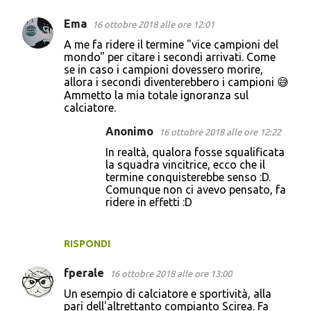
Ema
16 ottobre 2018 alle ore 12:01
A me fa ridere il termine "vice campioni del
mondo" per citare i secondi arrivati. Come
se in caso i campioni dovessero morire,
allora i secondi diventerebbero i campioni 😅
Ammetto la mia totale ignoranza sul
calciatore.
Anonimo
16 ottobre 2018 alle ore 12:22
In realtà, qualora fosse squalificata
la squadra vincitrice, ecco che il
termine conquisterebbe senso :D.
Comunque non ci avevo pensato, fa
ridere in effetti :D
RISPONDI
fperale
16 ottobre 2018 alle ore 13:00
Un esempio di calciatore e sportività, alla
pari dell'altrettanto compianto Scirea. Fa