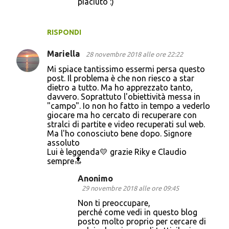
piaciuto :)
RISPONDI
Mariella
28 novembre 2018 alle ore 22:22
Mi spiace tantissimo essermi persa questo
post. Il problema è che non riesco a star
dietro a tutto. Ma ho apprezzato tanto,
davvero. Soprattuto l'obiettività messa in
"campo". Io non ho fatto in tempo a vederlo
giocare ma ho cercato di recuperare con
stralci di partite e video recuperati sul web.
Ma l'ho conosciuto bene dopo. Signore
assoluto
Lui è leggenda💛 grazie Riky e Claudio
sempre🔝
Anonimo
29 novembre 2018 alle ore 09:45
Non ti preoccupare,
perché come vedi in questo blog
posto molto proprio per cercare di