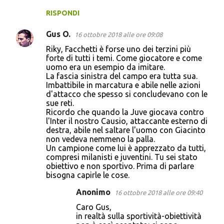
RISPONDI
Gus O.
16 ottobre 2018 alle ore 09:08
Riky, Facchetti è forse uno dei terzini più
forte di tutti i temi. Come giocatore e come
uomo era un esempio da imitare.
La fascia sinistra del campo era tutta sua.
Imbattibile in marcatura e abile nelle azioni
d'attacco che spesso si concludevano con le
sue reti.
Ricordo che quando la Juve giocava contro
l'Inter il nostro Causio, attaccante esterno di
destra, abile nel saltare l'uomo con Giacinto
non vedeva nemmeno la palla.
Un campione come lui è apprezzato da tutti,
compresi milanisti e juventini. Tu sei stato
obiettivo e non sportivo. Prima di parlare
bisogna capirle le cose.
Anonimo
16 ottobre 2018 alle ore 09:40
Caro Gus,
in realtà sulla sportività-obiettività