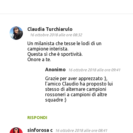
Claudia Turchiarulo
C
16 ottobre 2018 alle ore 08:32
o
Un milanista che tesse le lodi di un
campione interista.
m
Questa sì che è sportività.
m
Onore a te.
e
Anonimo
16 ottobre 2018 alle ore 09:41
n
Grazie per aver apprezzato :),
t
l'amico Claudio ha proposto lui
stesso di alternare campioni
i
rossoneri a campioni di altre
squadre :)
RISPONDI
sinforosa c
16 ottobre 2018 alle ore 08:41