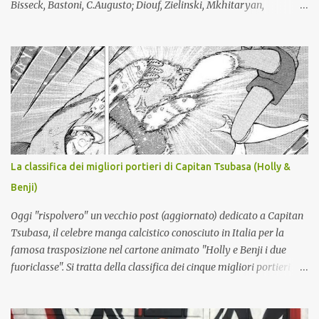
Bisseck, Bastoni, C.Augusto; Diouf, Zielinski, Mkhitaryan,
STANKOVIC, MASSOLIN, Luis Henrique; Esposito, Bonny, Mosconi.
All.: Chivu (confermato). Giocatori partenti: Frattesi, Pavard. Lista
giocatori formati localmente: Bastoni, Barella, PROVEDEL. Lista
giocatori formati nel vivaio dell'Inter: Di Gennaro, Dimarco,
Esposito, Stankovic. Lista A: totale 25 giocatori (Mosconi lista B).
NAPOLI (4-3-3): Meret - X, Rrahmani, X (lista B), Spinazzola -
Anguissa, Lobotka, McTominay - Neres, Hojlund, Alisson. A disp.:
X (secondo portiere), Contini; Di Lorenzo, Beukema, Buongiorno,
MARIANUCCI*, RAFA MARIN, Olivera; Gilmour, De Bruyne,
La classifica dei migliori portieri di Capitan Tsubasa (Holly &
Vergara; Politano, Lukaku, ZEBALLOS?. All.: ALLEGRI (nuovo).
Benji)
*Lista B serie A Giocatori partenti: Milinkovic-Savic, Obaretin,
Mazzocchi, Cajuste, Folorunsho, Lindstrom...
Oggi "rispolvero" un vecchio post (aggiornato) dedicato a Capitan
Tsubasa, il celebre manga calcistico conosciuto in Italia per la
famosa trasposizione nel cartone animato "Holly e Benji i due
fuoriclasse". Si tratta della classifica dei cinque migliori portieri
della saga, tenuto conto anche dei seguiti che ha avuto il manga.
5) Ricardo Espadas (Messico) : questo personaggio è ispirato allo
storico portiere messicano Jorge Campos , famoso per le