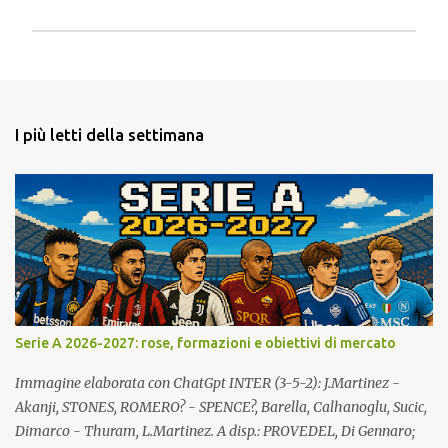
P
o
s
t
a
I più letti della settimana
u
n
c
o
m
m
e
n
t
o
Serie A 2026-2027: rose, formazioni e obiettivi di mercato
Immagine elaborata con ChatGpt INTER (3-5-2): J.Martinez -
Akanji, STONES, ROMERO? - SPENCE?, Barella, Calhanoglu, Sucic,
Dimarco - Thuram, L.Martinez. A disp.: PROVEDEL, Di Gennaro;