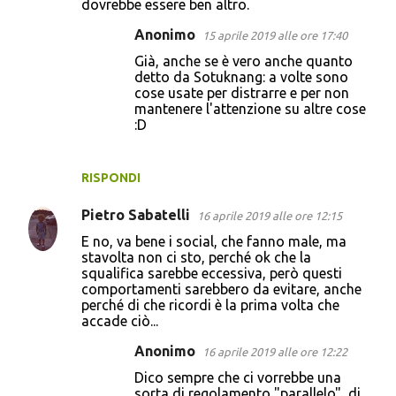
dovrebbe essere ben altro.
Anonimo
15 aprile 2019 alle ore 17:40
Già, anche se è vero anche quanto
detto da Sotuknang: a volte sono
cose usate per distrarre e per non
mantenere l'attenzione su altre cose
:D
RISPONDI
Pietro Sabatelli
16 aprile 2019 alle ore 12:15
E no, va bene i social, che fanno male, ma
stavolta non ci sto, perché ok che la
squalifica sarebbe eccessiva, però questi
comportamenti sarebbero da evitare, anche
perché di che ricordi è la prima volta che
accade ciò...
Anonimo
16 aprile 2019 alle ore 12:22
Dico sempre che ci vorrebbe una
sorta di regolamento "parallelo", di