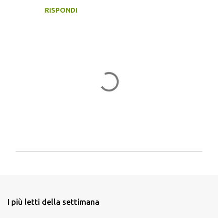
RISPONDI
P
o
s
t
a
I più letti della settimana
u