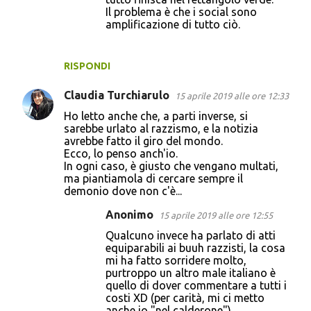
Il problema è che i social sono
amplificazione di tutto ciò.
RISPONDI
Claudia Turchiarulo
15 aprile 2019 alle ore 12:33
Ho letto anche che, a parti inverse, si
sarebbe urlato al razzismo, e la notizia
avrebbe fatto il giro del mondo.
Ecco, lo penso anch'io.
In ogni caso, è giusto che vengano multati,
ma piantiamola di cercare sempre il
demonio dove non c'è...
Anonimo
15 aprile 2019 alle ore 12:55
Qualcuno invece ha parlato di atti
equiparabili ai buuh razzisti, la cosa
mi ha fatto sorridere molto,
purtroppo un altro male italiano è
quello di dover commentare a tutti i
costi XD (per carità, mi ci metto
anche io "nel calderone").