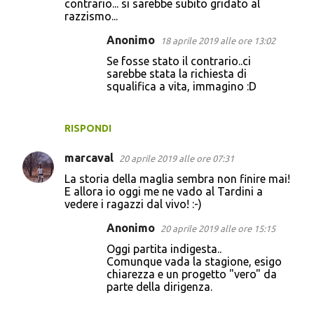
contrario... si sarebbe subito gridato al
razzismo...
Anonimo
18 aprile 2019 alle ore 13:02
Se fosse stato il contrario..ci
sarebbe stata la richiesta di
squalifica a vita, immagino :D
RISPONDI
marcaval
20 aprile 2019 alle ore 07:31
La storia della maglia sembra non finire mai!
E allora io oggi me ne vado al Tardini a
vedere i ragazzi dal vivo! :-)
Anonimo
20 aprile 2019 alle ore 15:15
Oggi partita indigesta..
Comunque vada la stagione, esigo
chiarezza e un progetto "vero" da
parte della dirigenza.