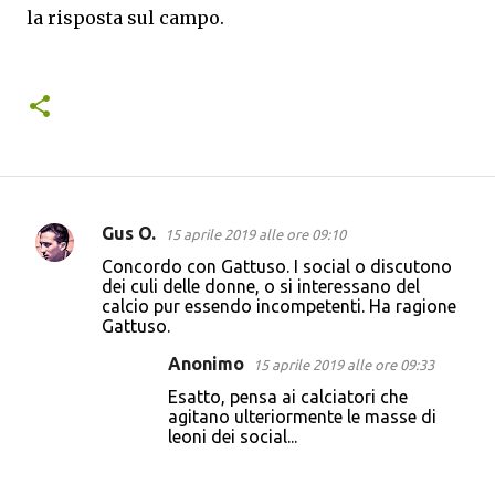
la risposta sul campo.
Gus O.
15 aprile 2019 alle ore 09:10
C
Concordo con Gattuso. I social o discutono
o
dei culi delle donne, o si interessano del
calcio pur essendo incompetenti. Ha ragione
m
Gattuso.
m
Anonimo
15 aprile 2019 alle ore 09:33
e
Esatto, pensa ai calciatori che
n
agitano ulteriormente le masse di
t
leoni dei social...
i