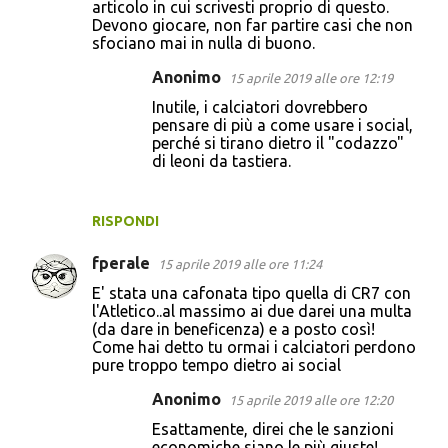
articolo in cui scrivesti proprio di questo.
Devono giocare, non far partire casi che non
sfociano mai in nulla di buono.
Anonimo
15 aprile 2019 alle ore 12:19
Inutile, i calciatori dovrebbero
pensare di più a come usare i social,
perché si tirano dietro il "codazzo"
di leoni da tastiera.
RISPONDI
fperale
15 aprile 2019 alle ore 11:24
E' stata una cafonata tipo quella di CR7 con
l'Atletico..al massimo ai due darei una multa
(da dare in beneficenza) e a posto così!
Come hai detto tu ormai i calciatori perdono
pure troppo tempo dietro ai social
Anonimo
15 aprile 2019 alle ore 12:20
Esattamente, direi che le sanzioni
economiche siano le più giuste!