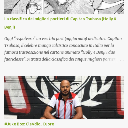
Anguissa, Lobotka, McTominay - Neres, Hojlund, Alisson. A disp.:
X (secondo portiere), Contini; Di Lorenzo, Beukema, Buongiorno,
MARIANUCCI*, RAFA MARIN, Olivera; Gilmour, De Bruyne,
La classifica dei migliori portieri di Capitan Tsubasa (Holly &
Vergara; Politano, Lukaku, Giovane. All.: ALLEGRI (nuovo). *Lista B
Benji)
serie A Giocatori partenti: Milinkovic-Savic, Obaretin, Mazzocchi,
Cajuste, Folorunsho, Lindstrom, ...
Oggi "rispolvero" un vecchio post (aggiornato) dedicato a Capitan
Tsubasa, il celebre manga calcistico conosciuto in Italia per la
famosa trasposizione nel cartone animato "Holly e Benji i due
fuoriclasse". Si tratta della classifica dei cinque migliori portieri
della saga, tenuto conto anche dei seguiti che ha avuto il manga.
5) Ricardo Espadas (Messico) : questo personaggio è ispirato allo
storico portiere messicano Jorge Campos , famoso per le
variopinte divise sfoggiate tra i pali (che lui stesso disegnava) e per
il doppio ruolo che ricopriva. Giocò infatti diverse partite nel ruolo
di attaccante, segnando in carriera 38 reti. Espadas condivide
queste caratteristiche: con la differenza che, pure da portiere,
Espadas non disdegna incursioni offensive. Dà del filo da torcere al
Giappone nella sfida inaugurale del World Youth: pur non essendo
#Juke Box: ClaVdio, Cuore
un portiere di corporatura robusta, ha una presa molto potente,