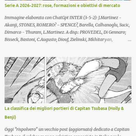
Serie A 2026-2027: rose, formazioni e obiettivi di mercato
Immagine elaborata con ChatGpt INTER (3-5-2): J.Martinez -
Akanji, STONES, ROMERO? - SPENCE?, Barella, Calhanoglu, Sucic,
Dimarco - Thuram, L.Martinez. A disp.: PROVEDEL, Di Gennaro;
Bisseck, Bastoni, C.Augusto; Diouf, Zielinski, Mkhitaryan,
STANKOVIC, MASSOLIN, Luis Henrique; Esposito, Bonny, Mosconi.
All.: Chivu (confermato). Giocatori partenti: Frattesi, Pavard. Lista
giocatori formati localmente: Bastoni, Barella, PROVEDEL. Lista
giocatori formati nel vivaio dell'Inter: Di Gennaro, Dimarco,
Esposito, Stankovic. Lista A: totale 25 giocatori (Mosconi lista B).
NAPOLI (4-3-3): Meret - X, Rrahmani, X (lista B), Spinazzola -
Anguissa, Lobotka, McTominay - Neres, Hojlund, Alisson. A disp.:
X (secondo portiere), Contini; Di Lorenzo, Beukema, Buongiorno,
MARIANUCCI*, RAFA MARIN, Olivera; Gilmour, De Bruyne,
La classifica dei migliori portieri di Capitan Tsubasa (Holly &
Vergara; Politano, Lukaku, ZEBALLOS?. All.: ALLEGRI (nuovo).
Benji)
*Lista B serie A Giocatori partenti: Milinkovic-Savic, Obaretin,
Mazzocchi, Cajuste, Folorunsho, Lindstrom...
Oggi "rispolvero" un vecchio post (aggiornato) dedicato a Capitan