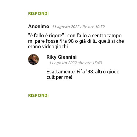
RISPONDI
Anonimo
11 agosto 2022 alle ore 10:59
"è fallo è rigore".. con fallo a centrocampo
mi pare fosse fifa 98 o già di li.. quelli si che
erano videogiochi
Riky Giannini
11 agosto 2022 alle ore 15:43
Esattamente. Fifa '98: altro gioco
cult per me!
RISPONDI