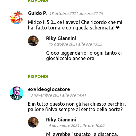
RISPONDI
Guido P.
18 ottobre 2021 alle ore 22:25
Mitico il 5.0... ce l'avevo! Che ricordo che mi
hai fatto tornare con quella schermata! ❤
Riky Giannini
19 ottobre 2021 alle ore 13:23
Gioco leggendario..io ogni tanto ci
giochicchio anche ora!
RISPONDI
exvideogiocatore
3 novembre 2021 alle ore 14:41
E in tutto questo non gli hai chiesto perché il
pallone finiva sempre al centro della porta?
Riky Giannini
4 novembre 2021 alle ore 10:00
Mi avrebbe "sputato" a distanza,