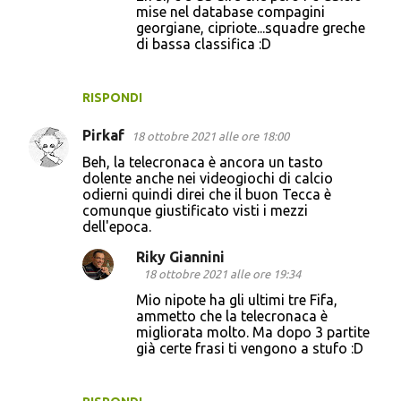
mise nel database compagini
i
georgiane, cipriote...squadre greche
di bassa classifica :D
RISPONDI
Pirkaf
18 ottobre 2021 alle ore 18:00
Beh, la telecronaca è ancora un tasto
dolente anche nei videogiochi di calcio
odierni quindi direi che il buon Tecca è
comunque giustificato visti i mezzi
dell'epoca.
Riky Giannini
18 ottobre 2021 alle ore 19:34
Mio nipote ha gli ultimi tre Fifa,
ammetto che la telecronaca è
migliorata molto. Ma dopo 3 partite
già certe frasi ti vengono a stufo :D