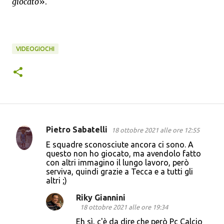
giocato
».
VIDEOGIOCHI
Pietro Sabatelli
18 ottobre 2021 alle ore 12:55
C
E squadre sconosciute ancora ci sono. A
o
questo non ho giocato, ma avendolo fatto
con altri immagino il lungo lavoro, però
m
serviva, quindi grazie a Tecca e a tutti gli
m
altri ;)
e
Riky Giannini
n
18 ottobre 2021 alle ore 19:34
t
Eh sì, c'è da dire che però Pc Calcio