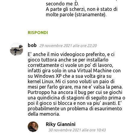
secondo me :D.
A parte gli scherzi, non è stato di
molte parole (stranamente).
RISPONDI
bob
29 novembre 2021 alle ore 22:20
E' anche il mio videogioco preferito, e ci
gioco tuttora anche se per installarlo
correttamente ci vuole un po' di lavoro,
infatti gira solo in una Virtual Machine con
su Windows XP che a sua volta gira su
kernel Linux. Mi ci sono voluti un paio di
mesi per farlo girare, ma ne e' valsa la pena.
Purtroppo ha ancora il bug per cui se giochi
una quindicina di stagioni di seguito prima o
poi il gioco si blocca e non va piu' avanti. E'
probabilmente un problema di esaurimento
della memoria.
Riky Giannini
30 novembre 2021 alle ore 10:43