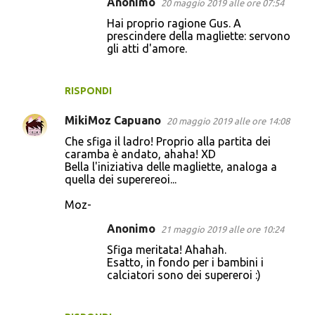
Anonimo
20 maggio 2019 alle ore 07:54
Hai proprio ragione Gus. A
prescindere della magliette: servono
gli atti d'amore.
RISPONDI
MikiMoz Capuano
20 maggio 2019 alle ore 14:08
Che sfiga il ladro! Proprio alla partita dei
caramba è andato, ahaha! XD
Bella l'iniziativa delle magliette, analoga a
quella dei superereoi...
Moz-
Anonimo
21 maggio 2019 alle ore 10:24
Sfiga meritata! Ahahah.
Esatto, in fondo per i bambini i
calciatori sono dei supereroi :)