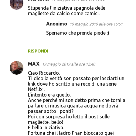
C
Stupenda l'iniziativa spagnola delle
o
magliette da calcio come camici.
m
Anonimo
19 maggio 2019 alle ore 15:51
m
Speriamo che prenda piede :)
e
n
RISPONDI
t
i
MAX
19 maggio 2019 alle ore 12:40
Ciao Riccardo.
Ti dico la verità son passato per lasciarti un
link dove ho scritto una rece di una serie
Netflix .
L’intento era quello.
Anche perché mi son detto prima che torni a
parlare di musica quanta acqua ne dovrà
passar sotto i ponti?
Poi con sorpresa ho letto il post sulle
magliette...bello!
È bella iniziativa.
Fortuna che il ladro l’han bloccato quei