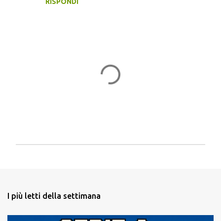
RISPONDI
P
o
s
t
a
I più letti della settimana
u
n