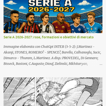
c
o
m
m
e
n
t
o
Serie A 2026-2027: rose, formazioni e obiettivi di mercato
Immagine elaborata con ChatGpt INTER (3-5-2): J.Martinez -
Akanji, STONES, ROMERO? - SPENCE?, Barella, Calhanoglu, Sucic,
Dimarco - Thuram, L.Martinez. A disp.: PROVEDEL, Di Gennaro;
Bisseck, Bastoni, C.Augusto; Diouf, Zielinski, Mkhitaryan,
STANKOVIC, MASSOLIN, Luis Henrique; Esposito, Bonny, Mosconi.
All.: Chivu (confermato). Giocatori partenti: Frattesi, Pavard. Lista
giocatori formati localmente: Bastoni, Barella, PROVEDEL. Lista
giocatori formati nel vivaio dell'Inter: Di Gennaro, Dimarco,
Esposito, Stankovic. Lista A: totale 25 giocatori (Mosconi lista B).
NAPOLI (4-3-3): Meret - X, Rrahmani, X (lista B), Spinazzola -
Anguissa, Lobotka, McTominay - Neres, Hojlund, Alisson. A disp.: