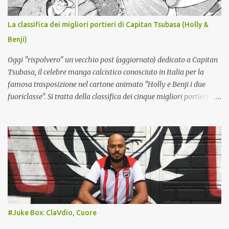
X (secondo portiere), Contini; Di Lorenzo, Beukema, Buongiorno,
MARIANUCCI*, RAFA MARIN, Olivera; Gilmour, De Bruyne,
La classifica dei migliori portieri di Capitan Tsubasa (Holly &
Vergara; Politano, Lukaku, ZEBALLOS?. All.: ALLEGRI (nuovo).
Benji)
*Lista B serie A Giocatori partenti: Milinkovic-Savic, Obaretin,
Mazzocchi, Cajuste, Folorunsho, Lindstrom...
Oggi "rispolvero" un vecchio post (aggiornato) dedicato a Capitan
Tsubasa, il celebre manga calcistico conosciuto in Italia per la
famosa trasposizione nel cartone animato "Holly e Benji i due
fuoriclasse". Si tratta della classifica dei cinque migliori portieri
della saga, tenuto conto anche dei seguiti che ha avuto il manga.
5) Ricardo Espadas (Messico) : questo personaggio è ispirato allo
storico portiere messicano Jorge Campos , famoso per le
variopinte divise sfoggiate tra i pali (che lui stesso disegnava) e per
il doppio ruolo che ricopriva. Giocò infatti diverse partite nel ruolo
di attaccante, segnando in carriera 38 reti. Espadas condivide
queste caratteristiche: con la differenza che, pure da portiere,
Espadas non disdegna incursioni offensive. Dà del filo da torcere al
Giappone nella sfida inaugurale del World Youth: pur non essendo
#Juke Box: ClaVdio, Cuore
un portiere di corporatura robusta, ha una presa molto potente,