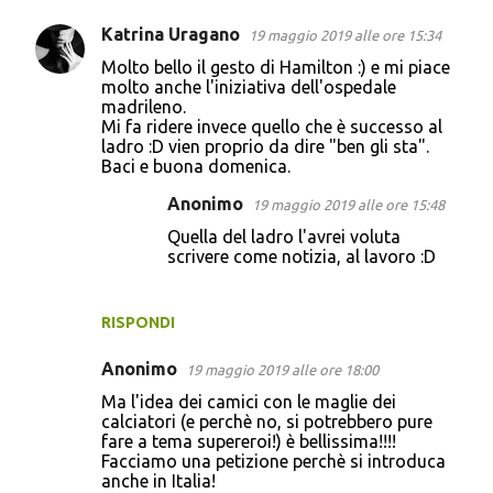
Katrina Uragano
19 maggio 2019 alle ore 15:34
Molto bello il gesto di Hamilton :) e mi piace
molto anche l'iniziativa dell'ospedale
madrileno.
Mi fa ridere invece quello che è successo al
ladro :D vien proprio da dire "ben gli sta".
Baci e buona domenica.
Anonimo
19 maggio 2019 alle ore 15:48
Quella del ladro l'avrei voluta
scrivere come notizia, al lavoro :D
RISPONDI
Anonimo
19 maggio 2019 alle ore 18:00
Ma l'idea dei camici con le maglie dei
calciatori (e perchè no, si potrebbero pure
fare a tema supereroi!) è bellissima!!!!
Facciamo una petizione perchè si introduca
anche in Italia!