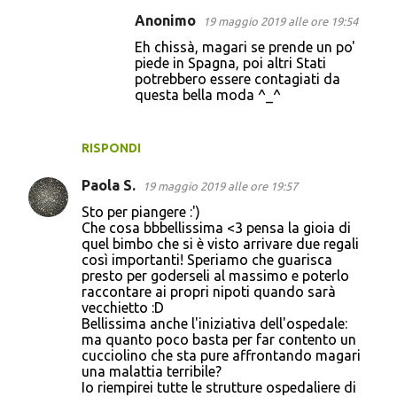
Anonimo
19 maggio 2019 alle ore 19:54
Eh chissà, magari se prende un po'
piede in Spagna, poi altri Stati
potrebbero essere contagiati da
questa bella moda ^_^
RISPONDI
Paola S.
19 maggio 2019 alle ore 19:57
Sto per piangere :')
Che cosa bbbellissima <3 pensa la gioia di
quel bimbo che si è visto arrivare due regali
così importanti! Speriamo che guarisca
presto per goderseli al massimo e poterlo
raccontare ai propri nipoti quando sarà
vecchietto :D
Bellissima anche l'iniziativa dell'ospedale:
ma quanto poco basta per far contento un
cucciolino che sta pure affrontando magari
una malattia terribile?
Io riempirei tutte le strutture ospedaliere di