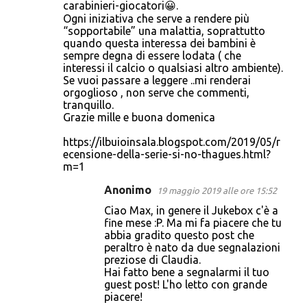
carabinieri-giocatori😀.
Ogni iniziativa che serve a rendere più
“sopportabile” una malattia, soprattutto
quando questa interessa dei bambini è
sempre degna di essere lodata ( che
interessi il calcio o qualsiasi altro ambiente).
Se vuoi passare a leggere ..mi renderai
orgoglioso , non serve che commenti,
tranquillo.
Grazie mille e buona domenica
https://ilbuioinsala.blogspot.com/2019/05/r
ecensione-della-serie-si-no-thagues.html?
m=1
Anonimo
19 maggio 2019 alle ore 15:52
Ciao Max, in genere il Jukebox c'è a
fine mese :P. Ma mi fa piacere che tu
abbia gradito questo post che
peraltro è nato da due segnalazioni
preziose di Claudia.
Hai fatto bene a segnalarmi il tuo
guest post! L'ho letto con grande
piacere!