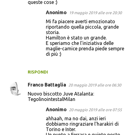
queste cose :)
Anonimo
19 maggio 2019 alle ore 20:30
Mi fa piacere averti emozionato
riportando quella piccola, grande
storia.
Hamilton è stato un grande.
E speriamo che l'iniziativa delle
maglie-camice prenda piede sempre
di più :)
RISPONDI
Franco Battaglia
20 maggio 2019 alle ore 06:30
Nuovo biscotto Juve Atalanta:
TegolinointestalMilan
Anonimo
20 maggio 2019 alle ore 07:55
ahhaah, ma no dai, anzi ieri
dobbiamo ringraziare l'harakiri di
Torino e Inter.
Un punto a Ferrara e quinto posto.