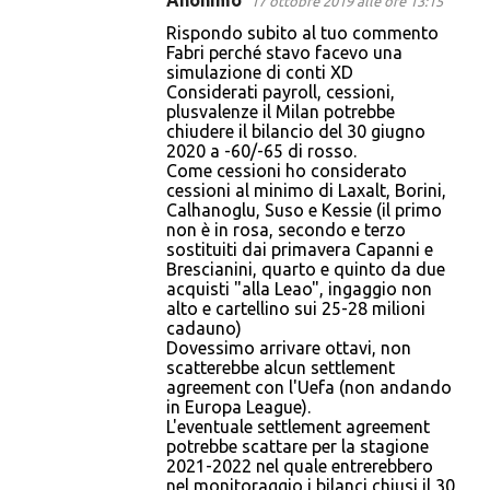
Anonimo
17 ottobre 2019 alle ore 13:15
Rispondo subito al tuo commento
Fabri perché stavo facevo una
simulazione di conti XD
Considerati payroll, cessioni,
plusvalenze il Milan potrebbe
chiudere il bilancio del 30 giugno
2020 a -60/-65 di rosso.
Come cessioni ho considerato
cessioni al minimo di Laxalt, Borini,
Calhanoglu, Suso e Kessie (il primo
non è in rosa, secondo e terzo
sostituiti dai primavera Capanni e
Brescianini, quarto e quinto da due
acquisti "alla Leao", ingaggio non
alto e cartellino sui 25-28 milioni
cadauno)
Dovessimo arrivare ottavi, non
scatterebbe alcun settlement
agreement con l'Uefa (non andando
in Europa League).
L'eventuale settlement agreement
potrebbe scattare per la stagione
2021-2022 nel quale entrerebbero
nel monitoraggio i bilanci chiusi il 30