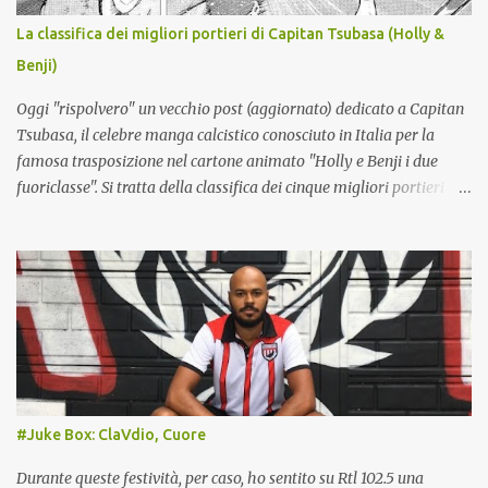
MARIANUCCI*, RAFA MARIN, Olivera; Gilmour, De Bruyne,
La classifica dei migliori portieri di Capitan Tsubasa (Holly &
Vergara; Politano, Lukaku, ZEBALLOS?. All.: ALLEGRI (nuovo).
Benji)
*Lista B serie A Giocatori partenti: Milinkovic-Savic, Obaretin,
Mazzocchi, Cajuste, Folorunsho, Lindstrom...
Oggi "rispolvero" un vecchio post (aggiornato) dedicato a Capitan
Tsubasa, il celebre manga calcistico conosciuto in Italia per la
famosa trasposizione nel cartone animato "Holly e Benji i due
fuoriclasse". Si tratta della classifica dei cinque migliori portieri
della saga, tenuto conto anche dei seguiti che ha avuto il manga.
5) Ricardo Espadas (Messico) : questo personaggio è ispirato allo
storico portiere messicano Jorge Campos , famoso per le
variopinte divise sfoggiate tra i pali (che lui stesso disegnava) e per
il doppio ruolo che ricopriva. Giocò infatti diverse partite nel ruolo
di attaccante, segnando in carriera 38 reti. Espadas condivide
queste caratteristiche: con la differenza che, pure da portiere,
Espadas non disdegna incursioni offensive. Dà del filo da torcere al
Giappone nella sfida inaugurale del World Youth: pur non essendo
#Juke Box: ClaVdio, Cuore
un portiere di corporatura robusta, ha una presa molto potente,
unita a una grande agilità. Si infortuna nel finale d...
Durante queste festività, per caso, ho sentito su Rtl 102.5 una