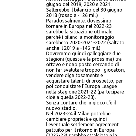
giugno del 2019, 2020 e 2021.
Salterebbe il bilancio del 30 giugno
2018 (rosso a -126 mil.)
Paradossalmente, dovessimo
tornare in Europa nel 2022-23
sarebbe la situazione ottimale
perché i bilanci a monitoraggio
sarebbero 2020-2021-2022 (saltato
anche il 2019 a -146 mil.)
Dovremmo quindi galleggiare due
stagioni (questa e la prossima) tra
ottavo e nono posto cercando di
non far svalutare troppo i giocatori,
vendere dignitosamente e
acquistare talenti di prospetto, per
poi conquistare l'Europa League
nella stagione 2021-22 (partecipare
cioè a quella 2022-23).
Senza contare che in gioco c'è il
nuovo stadio.
Nel 2023-24 il Milan potrebbe
cambiare proprietà e quindi
l'eventuale settlement agreement
pattuito per il ritorno in Europa
(2022-23) sarebbe stralciato e la