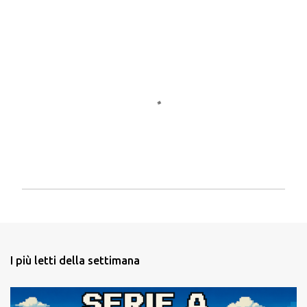
P
o
s
t
a
I più letti della settimana
u
n
c