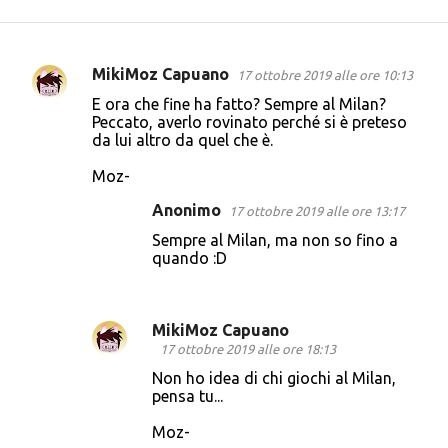
MikiMoz Capuano
17 ottobre 2019 alle ore 10:13
C
E ora che fine ha fatto? Sempre al Milan?
o
Peccato, averlo rovinato perché si è preteso
da lui altro da quel che è.
m
m
Moz-
e
Anonimo
17 ottobre 2019 alle ore 13:17
n
Sempre al Milan, ma non so fino a
t
quando :D
i
MikiMoz Capuano
17 ottobre 2019 alle ore 18:13
Non ho idea di chi giochi al Milan,
pensa tu...
Moz-