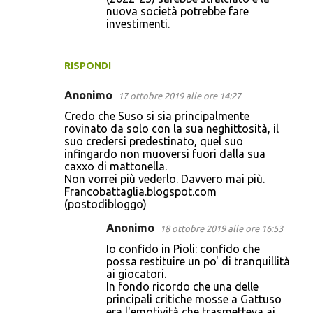
nuova società potrebbe fare
investimenti.
RISPONDI
Anonimo
17 ottobre 2019 alle ore 14:27
Credo che Suso si sia principalmente
rovinato da solo con la sua neghittosità, il
suo credersi predestinato, quel suo
infingardo non muoversi fuori dalla sua
caxxo di mattonella.
Non vorrei più vederlo. Davvero mai più.
Francobattaglia.blogspot.com
(postodibloggo)
Anonimo
18 ottobre 2019 alle ore 16:53
Io confido in Pioli: confido che
possa restituire un po' di tranquillità
ai giocatori.
In fondo ricordo che una delle
principali critiche mosse a Gattuso
era l'emotività che trasmetteva ai