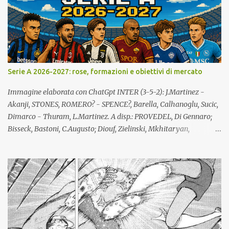
o
m
m
e
n
t
o
Serie A 2026-2027: rose, formazioni e obiettivi di mercato
Immagine elaborata con ChatGpt INTER (3-5-2): J.Martinez -
Akanji, STONES, ROMERO? - SPENCE?, Barella, Calhanoglu, Sucic,
Dimarco - Thuram, L.Martinez. A disp.: PROVEDEL, Di Gennaro;
Bisseck, Bastoni, C.Augusto; Diouf, Zielinski, Mkhitaryan,
STANKOVIC, MASSOLIN, Luis Henrique; Esposito, Bonny, Mosconi.
All.: Chivu (confermato). Giocatori partenti: Frattesi, Pavard. Lista
giocatori formati localmente: Bastoni, Barella, PROVEDEL. Lista
giocatori formati nel vivaio dell'Inter: Di Gennaro, Dimarco,
Esposito, Stankovic. Lista A: totale 25 giocatori (Mosconi lista B).
NAPOLI (4-3-3): Meret - X, Rrahmani, X (lista B), Spinazzola -
Anguissa, Lobotka, McTominay - Neres, Hojlund, Alisson. A disp.:
X (secondo portiere), Contini; Di Lorenzo, Beukema, Buongiorno,