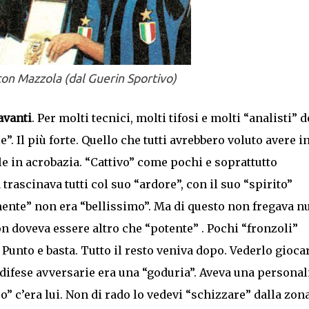
on Mazzola (dal Guerin Sportivo)
avanti
. Per molti tecnici, molti tifosi e molti “analisti” d
”. Il più forte. Quello che tutti avrebbero voluto avere i
bile in acrobazia. “Cattivo” come pochi e soprattutto
trascinava tutti col suo “ardore”, con il suo “spirito”
ente” non era “bellissimo”. Ma di questo non fregava nu
n doveva essere altro che “potente” . Pochi “fronzoli”
 Punto e basta. Tutto il resto veniva dopo. Vederlo giocar
 difese avversarie era una “goduria”. Aveva una personal
o” c’era lui. Non di rado lo vedevi “schizzare” dalla zon