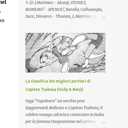
nel
5-2): J.Martinez - Akanji, STONES,
ROMERO? - SPENCE?, Barella, Calhanoglu,
a
Sucic, Dimarco - Thuram, L.Martinez. A
on
disp.: PROVEDEL, Di Gennaro; Bisseck,
Bastoni, C.Augusto; Diouf, Zielinski,
Mkhitaryan, STANKOVIC, MASSOLIN, Luis
Henrique; Esposito, Bonny, Mosconi. All.:
Chivu (confermato). Giocatori partenti:
Frattesi, Pavard. Lista giocatori formati
localmente: Bastoni, Barella, PROVEDEL.
Lista giocatori formati nel vivaio dell'Inter:
Di Gennaro, Dimarco, Esposito, Stankovic.
La classifica dei migliori portieri di
Lista A: totale 25 giocatori (Mosconi lista B).
Capitan Tsubasa (Holly & Benji)
NAPOLI (4-3-3): Meret - X, Rrahmani, X
(lista B), Spinazzola - Anguissa, Lobotka,
Oggi "rispolvero" un vecchio post
McTominay - Neres, Hojlund, Alisson. A
(aggiornato) dedicato a Capitan Tsubasa, il
disp.: X (secondo portiere), Contini; Di
celebre manga calcistico conosciuto in Italia
Lorenzo, Beukema, Buongiorno,
per la famosa trasposizione nel cartone
MARIANUCCI*, RAFA MARIN, Olivera;