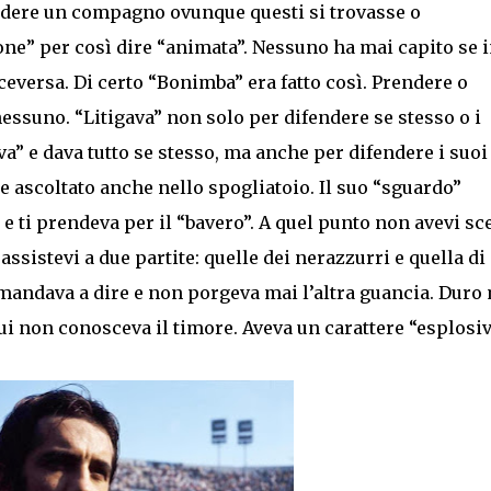
ndere un compagno ovunque questi si trovasse o
one” per così dire “animata”. Nessuno ha mai capito se 
ceversa. Di certo “Bonimba” era fatto così. Prendere o
nessuno. “Litigava” non solo per difendere se stesso o i
va” e dava tutto se stesso, ma anche per difendere i suoi
 ascoltato anche nello spogliatoio. Il suo “sguardo”
e ti prendeva per il “bavero”. A quel punto non avevi sce
ssistevi a due partite: quelle dei nerazzurri e quella di
 mandava a dire e non porgeva mai l’altra guancia. Duro
i non conosceva il timore. Aveva un carattere “esplosiv