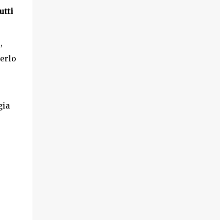
utti
,
verlo
gia