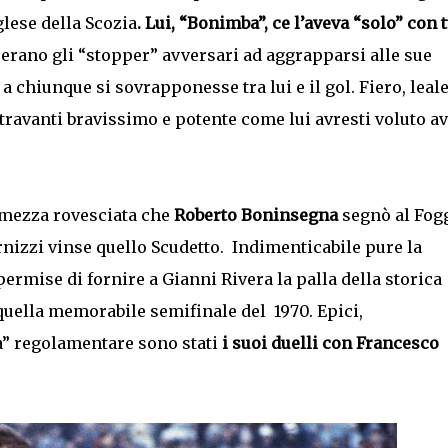
lese della Scozia
. Lui, “Bonimba”, ce l’aveva “solo” con t
erano gli “stopper” avversari ad aggrapparsi alle sue
a chiunque si sovrapponesse tra lui e il gol. Fiero, leale
travanti bravissimo e potente come lui avresti voluto a
 mezza rovesciata che
Roberto Boninsegna
segnò al Fog
rnizzi vinse quello Scudetto. Indimenticabile pure la
permise di fornire a Gianni Rivera la palla della storica
 quella memorabile semifinale del 1970. Epici,
ia” regolamentare sono stati
i suoi duelli con Francesco