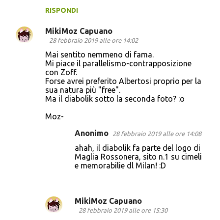
RISPONDI
MikiMoz Capuano
28 febbraio 2019 alle ore 14:02
Mai sentito nemmeno di fama.
Mi piace il parallelismo-contrapposizione
con Zoff.
Forse avrei preferito Albertosi proprio per la
sua natura più "free".
Ma il diabolik sotto la seconda foto? :o
Moz-
Anonimo
28 febbraio 2019 alle ore 14:08
ahah, il diabolik fa parte del logo di
Maglia Rossonera, sito n.1 su cimeli
e memorabilie dl Milan! :D
MikiMoz Capuano
28 febbraio 2019 alle ore 15:30