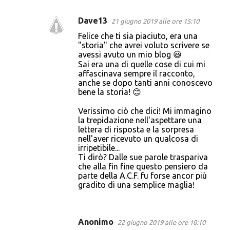
Dave13
21 giugno 2019 alle ore 15:10
Felice che ti sia piaciuto, era una
"storia" che avrei voluto scrivere se
avessi avuto un mio blog 😃
Sai era una di quelle cose di cui mi
affascinava sempre il racconto,
anche se dopo tanti anni conoscevo
bene la storia! 😊
Verissimo ciò che dici! Mi immagino
la trepidazione nell'aspettare una
lettera di risposta e la sorpresa
nell'aver ricevuto un qualcosa di
irripetibile...
Ti dirò? Dalle sue parole traspariva
che alla fin fine questo pensiero da
parte della A.C.F. fu forse ancor più
gradito di una semplice maglia!
Anonimo
22 giugno 2019 alle ore 10:10