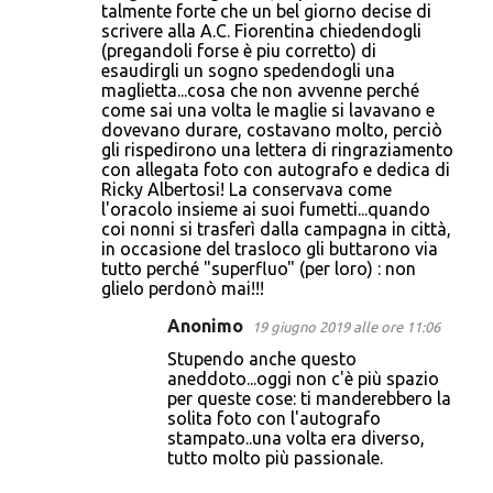
talmente forte che un bel giorno decise di
scrivere alla A.C. Fiorentina chiedendogli
(pregandoli forse è piu corretto) di
esaudirgli un sogno spedendogli una
maglietta...cosa che non avvenne perché
come sai una volta le maglie si lavavano e
dovevano durare, costavano molto, perciò
gli rispedirono una lettera di ringraziamento
con allegata foto con autografo e dedica di
Ricky Albertosi! La conservava come
l'oracolo insieme ai suoi fumetti...quando
coi nonni si trasferì dalla campagna in città,
in occasione del trasloco gli buttarono via
tutto perché "superfluo" (per loro) : non
glielo perdonò mai!!!
Anonimo
19 giugno 2019 alle ore 11:06
Stupendo anche questo
aneddoto...oggi non c'è più spazio
per queste cose: ti manderebbero la
solita foto con l'autografo
stampato..una volta era diverso,
tutto molto più passionale.