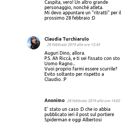
Caspita, vero! Un altro grande
personaggio, nonché atleta.
Mi devo appuntare un "ritratti" per il
prossimo 28 febbraio :D
Claudia Turchiarulo
28 febbraio 2019 alle ore 13:34
Auguri Dino, allora.
P.S. Ah Riccà, e ti sei fissato con sto
Uomo Ragno...
Vuoi proprio farmi essere scurrile?
Evito soltanto per rispetto a
Claudio. :P
Anonimo
28 febbraio 2019 alle ore 14:02
E' stato un caso :D che io abbia
pubblicato ieri il post sul portiere
Spiderman e oggi Albertosi