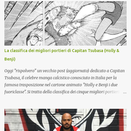
giocatori formati localmente: Bastoni, Barella, PROVEDEL. Lista
giocatori formati nel vivaio dell'Inter: Di Gennaro, Dimarco,
Esposito, Stankovic. Lista A: totale 25 giocatori (Mosconi lista B).
NAPOLI (4-3-3): Meret - X, Rrahmani, X (lista B), Spinazzola -
Anguissa, Lobotka, McTominay - Neres, Hojlund, Alisson. A disp.:
X (secondo portiere), Contini; Di Lorenzo, Beukema, Buongiorno,
MARIANUCCI*, RAFA MARIN, Olivera; Gilmour, De Bruyne,
La classifica dei migliori portieri di Capitan Tsubasa (Holly &
Vergara; Politano, Lukaku, ZEBALLOS?. All.: ALLEGRI (nuovo).
Benji)
*Lista B serie A Giocatori partenti: Milinkovic-Savic, Obaretin,
Mazzocchi, Cajuste, Folorunsho, Lindstrom...
Oggi "rispolvero" un vecchio post (aggiornato) dedicato a Capitan
Tsubasa, il celebre manga calcistico conosciuto in Italia per la
famosa trasposizione nel cartone animato "Holly e Benji i due
fuoriclasse". Si tratta della classifica dei cinque migliori portieri
della saga, tenuto conto anche dei seguiti che ha avuto il manga.
5) Ricardo Espadas (Messico) : questo personaggio è ispirato allo
storico portiere messicano Jorge Campos , famoso per le
variopinte divise sfoggiate tra i pali (che lui stesso disegnava) e per
il doppio ruolo che ricopriva. Giocò infatti diverse partite nel ruolo