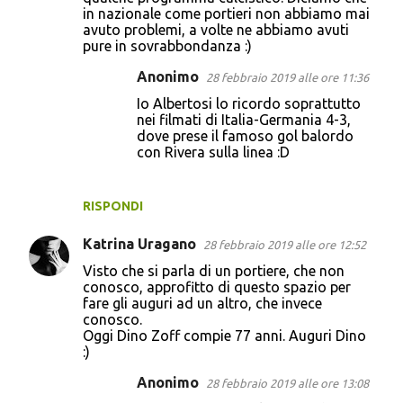
in nazionale come portieri non abbiamo mai
avuto problemi, a volte ne abbiamo avuti
pure in sovrabbondanza :)
Anonimo
28 febbraio 2019 alle ore 11:36
Io Albertosi lo ricordo soprattutto
nei filmati di Italia-Germania 4-3,
dove prese il famoso gol balordo
con Rivera sulla linea :D
RISPONDI
Katrina Uragano
28 febbraio 2019 alle ore 12:52
Visto che si parla di un portiere, che non
conosco, approfitto di questo spazio per
fare gli auguri ad un altro, che invece
conosco.
Oggi Dino Zoff compie 77 anni. Auguri Dino
:)
Anonimo
28 febbraio 2019 alle ore 13:08