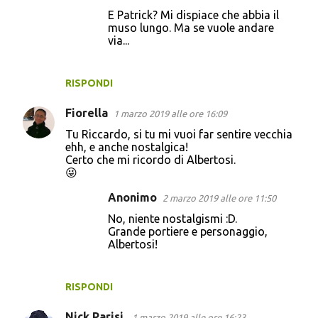
E Patrick? Mi dispiace che abbia il
muso lungo. Ma se vuole andare
via...
RISPONDI
Fiorella
1 marzo 2019 alle ore 16:09
Tu Riccardo, si tu mi vuoi far sentire vecchia
ehh, e anche nostalgica!
Certo che mi ricordo di Albertosi.
😜
Anonimo
2 marzo 2019 alle ore 11:50
No, niente nostalgismi :D.
Grande portiere e personaggio,
Albertosi!
RISPONDI
Nick Parisi.
1 marzo 2019 alle ore 16:23