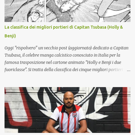
NAPOLI (4-3-3): Meret - X, Rrahmani, X (lista B), Spinazzola -
Anguissa, Lobotka, McTominay - Neres, Hojlund, Alisson. A disp.:
X (secondo portiere), Contini; Di Lorenzo, Beukema, Buongiorno,
MARIANUCCI*, RAFA MARIN, Olivera; Gilmour, De Bruyne,
La classifica dei migliori portieri di Capitan Tsubasa (Holly &
Vergara; Politano, Lukaku, ZEBALLOS?. All.: ALLEGRI (nuovo).
Benji)
*Lista B serie A Giocatori partenti: Milinkovic-Savic, Obaretin,
Mazzocchi, Cajuste, Folorunsho, Lindstrom...
Oggi "rispolvero" un vecchio post (aggiornato) dedicato a Capitan
Tsubasa, il celebre manga calcistico conosciuto in Italia per la
famosa trasposizione nel cartone animato "Holly e Benji i due
fuoriclasse". Si tratta della classifica dei cinque migliori portieri
della saga, tenuto conto anche dei seguiti che ha avuto il manga.
5) Ricardo Espadas (Messico) : questo personaggio è ispirato allo
storico portiere messicano Jorge Campos , famoso per le
variopinte divise sfoggiate tra i pali (che lui stesso disegnava) e per
il doppio ruolo che ricopriva. Giocò infatti diverse partite nel ruolo
di attaccante, segnando in carriera 38 reti. Espadas condivide
queste caratteristiche: con la differenza che, pure da portiere,
Espadas non disdegna incursioni offensive. Dà del filo da torcere al
Giappone nella sfida inaugurale del World Youth: pur non essendo