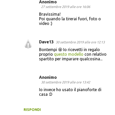
Anonimo
27 settembre 2019 alle ore 16:06
Bravissima!
Poi quando la tirerai fuori, foto o
video :)
Dave13
30 settembre 2019 alle ore 12:13
Bontempi 🤩 Io ricevetti in regalo
proprio
questo modello
con relativo
spartito per imparare qualcosina...
Anonimo
30 settembre 2019 alle ore 13:42
Io invece ho usato il pianoforte di
casa :D
RISPONDI