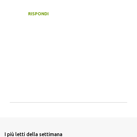
RISPONDI
P
o
s
t
a
I più letti della settimana