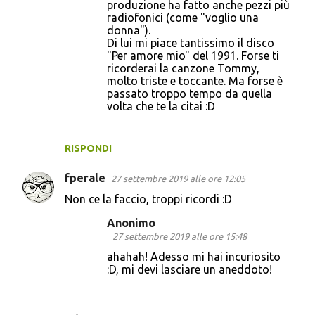
produzione ha fatto anche pezzi più
radiofonici (come "voglio una
donna").
Di lui mi piace tantissimo il disco
"Per amore mio" del 1991. Forse ti
ricorderai la canzone Tommy,
molto triste e toccante. Ma forse è
passato troppo tempo da quella
volta che te la citai :D
RISPONDI
fperale
27 settembre 2019 alle ore 12:05
Non ce la faccio, troppi ricordi :D
Anonimo
27 settembre 2019 alle ore 15:48
ahahah! Adesso mi hai incuriosito
:D, mi devi lasciare un aneddoto!