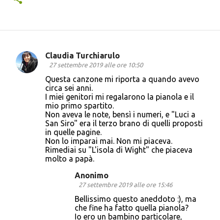
Claudia Turchiarulo
C
27 settembre 2019 alle ore 10:50
o
Questa canzone mi riporta a quando avevo
circa sei anni.
m
I miei genitori mi regalarono la pianola e il
m
mio primo spartito.
Non aveva le note, bensì i numeri, e "Luci a
e
San Siro" era il terzo brano di quelli proposti
n
in quelle pagine.
Non lo imparai mai. Non mi piaceva.
t
Rimediai su "L'isola di Wight" che piaceva
i
molto a papà.
Anonimo
27 settembre 2019 alle ore 15:46
Bellissimo questo aneddoto :), ma
che fine ha fatto quella pianola?
Io ero un bambino particolare,