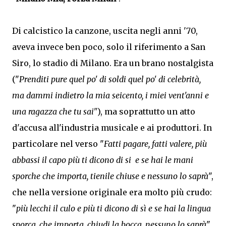
Di calcistico la canzone, uscita negli anni '70,
aveva invece ben poco, solo il riferimento a San
Siro, lo stadio di Milano. Era un brano nostalgista
("
Prenditi
pure
quel po' di soldi quel po' di celebrità,
ma dammi indietro la mia seicento, i miei vent'anni e
una ragazza che tu sai"
), ma soprattutto un atto
d'accusa all'industria musicale e ai produttori. In
particolare nel verso "
Fatti pagare, fatti valere, più
abbassi il capo più ti dicono di si e se hai le mani
sporche che importa, tienile chiuse e nessuno lo saprà
",
che nella versione originale era molto più crudo:
"
più lecchi il culo e più ti dicono di sì e se hai la lingua
sporca, che importa, chiudi la bocca, nessuno lo saprà
".