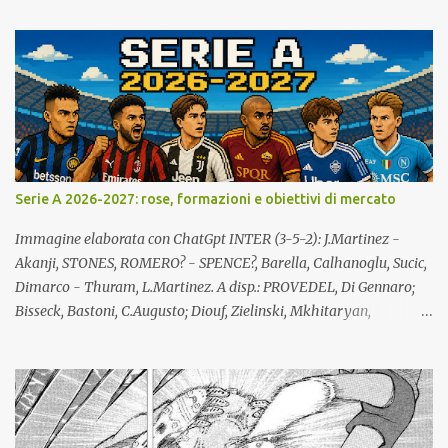
u
n
c
o
m
m
e
n
t
o
Serie A 2026-2027: rose, formazioni e obiettivi di mercato
Immagine elaborata con ChatGpt INTER (3-5-2): J.Martinez -
Akanji, STONES, ROMERO? - SPENCE?, Barella, Calhanoglu, Sucic,
Dimarco - Thuram, L.Martinez. A disp.: PROVEDEL, Di Gennaro;
Bisseck, Bastoni, C.Augusto; Diouf, Zielinski, Mkhitaryan,
STANKOVIC, MASSOLIN, Luis Henrique; Esposito, Bonny, Mosconi.
All.: Chivu (confermato). Giocatori partenti: Frattesi, Pavard. Lista
giocatori formati localmente: Bastoni, Barella, PROVEDEL. Lista
giocatori formati nel vivaio dell'Inter: Di Gennaro, Dimarco,
Esposito, Stankovic. Lista A: totale 25 giocatori (Mosconi lista B).