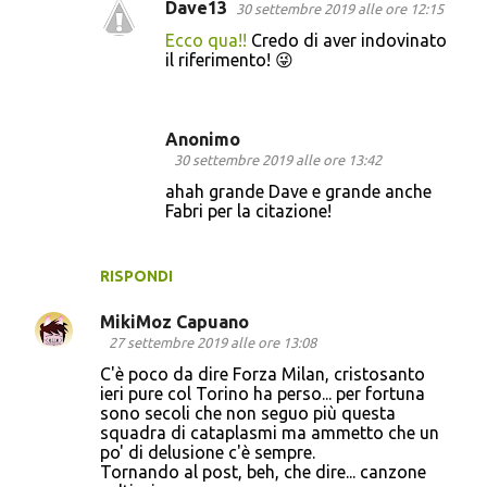
Dave13
30 settembre 2019 alle ore 12:15
Ecco qua!!
Credo di aver indovinato
il riferimento! 😜
Anonimo
30 settembre 2019 alle ore 13:42
ahah grande Dave e grande anche
Fabri per la citazione!
RISPONDI
MikiMoz Capuano
27 settembre 2019 alle ore 13:08
C'è poco da dire Forza Milan, cristosanto
ieri pure col Torino ha perso... per fortuna
sono secoli che non seguo più questa
squadra di cataplasmi ma ammetto che un
po' di delusione c'è sempre.
Tornando al post, beh, che dire... canzone