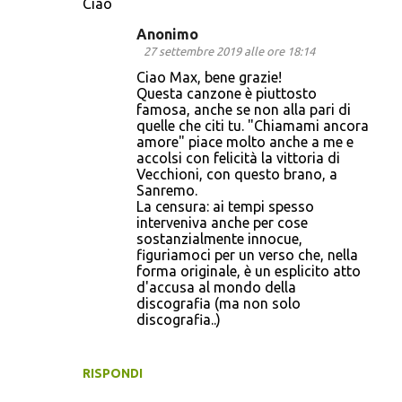
Ciao
Anonimo
27 settembre 2019 alle ore 18:14
Ciao Max, bene grazie!
Questa canzone è piuttosto
famosa, anche se non alla pari di
quelle che citi tu. "Chiamami ancora
amore" piace molto anche a me e
accolsi con felicità la vittoria di
Vecchioni, con questo brano, a
Sanremo.
La censura: ai tempi spesso
interveniva anche per cose
sostanzialmente innocue,
figuriamoci per un verso che, nella
forma originale, è un esplicito atto
d'accusa al mondo della
discografia (ma non solo
discografia..)
RISPONDI